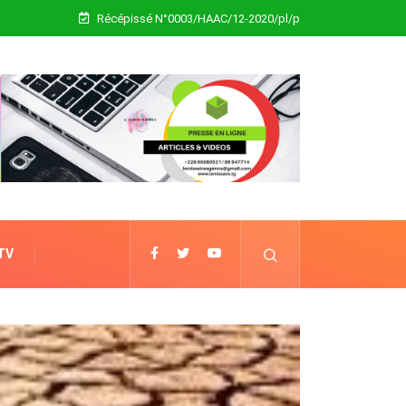
Récépissé N°0003/HAAC/12-2020/pl/p
 TV