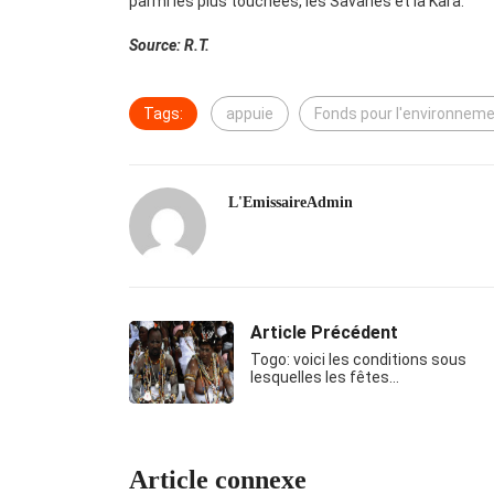
parmi les plus touchées, les Savanes et la Kara.
Source: R.T.
Tags:
appuie
Fonds pour l'environnem
L'EmissaireAdmin
Article Précédent
Togo: voici les conditions sous
lesquelles les fêtes…
Article connexe