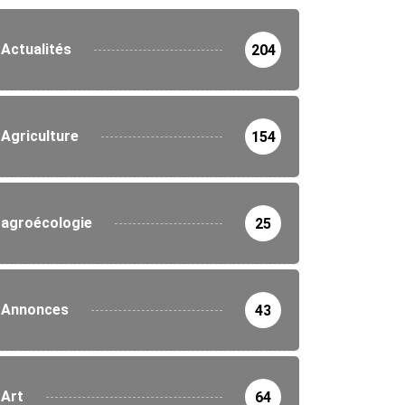
Actualités
204
Agriculture
154
agroécologie
25
Annonces
43
Art
64