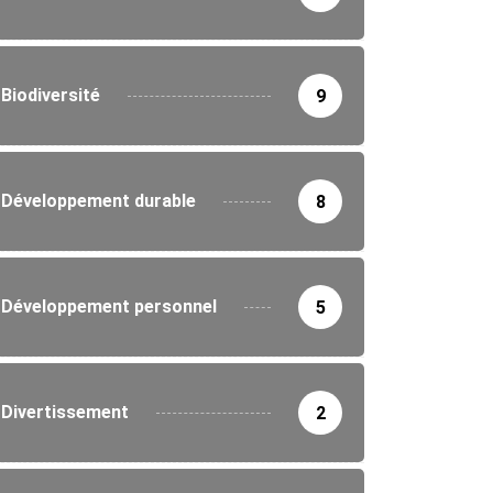
IRONNEMENT
Biodiversité
9
ne nationale de reboisement au Togo :...
5/2026
Développement durable
8
Développement personnel
5
Divertissement
2