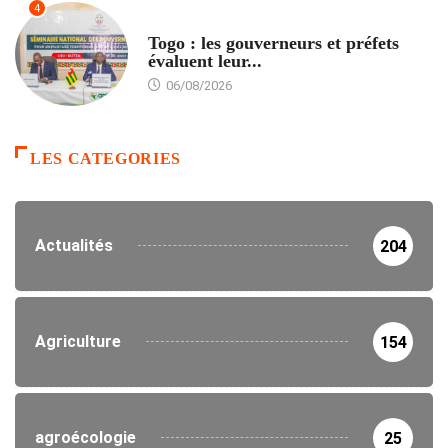
4
POLITIQUE
Togo : les gouverneurs et préfets
évaluent leur...
06/08/2026
LES CATEGORIES
Actualités
204
Agriculture
154
agroécologie
25