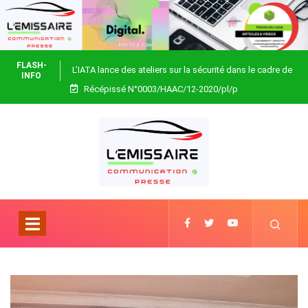
FLASH-
L’IATA lance des ateliers sur la sécurité dans le cadre de
INFO
Récépissé N°0003/HAAC/12-2020/pl/p
Focus Africa