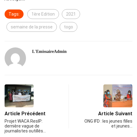
Tags:
1ère Edition
2021
semaine de la presse
togo
L'EmissaireAdmin
Article Précédent
Article Suivant
Projet WACA ResIP:
ONG IFD : les jeunes filles
dernière vague de
et jeunes…
journalistes outillés…