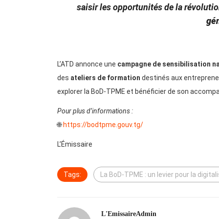
saisir les opportunités de la révolutio
gén
L’ATD annonce une
campagne de sensibilisation n
des
ateliers de formation
destinés aux entreprene
explorer la BoD-TPME et bénéficier de son accompagn
Pour plus d’informations :
🌐
https://bodtpme.gouv.tg/
L’Émissaire
Tags:
La BoD-TPME : un levier pour la digita
L'EmissaireAdmin