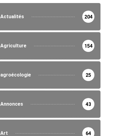
Actualités
204
Agriculture
154
agroécologie
25
Annonces
43
Art
64