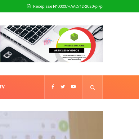
Récépissé N°0003/HAAC/12-2020/pl/p
 TV