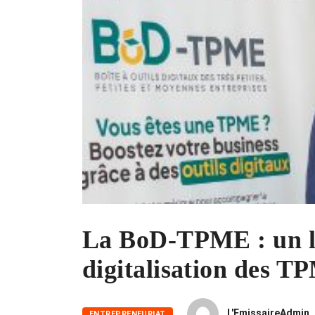
La BoD-TPME : un le
digitalisation des T
L'EmissaireAdmin
ENTREPRENEURIAT