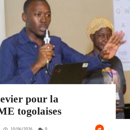
vier pour la
PME togolaises
10/06/2026
0