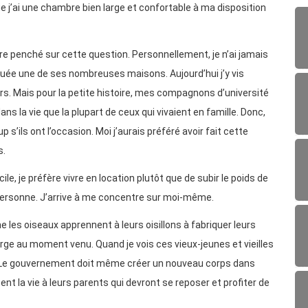
ue j’ai une chambre bien large et confortable à ma disposition
tre penché sur cette question. Personnellement, je n’ai jamais
uée une de ses nombreuses maisons. Aujourd’hui j’y vis
urs. Mais pour la petite histoire, mes compagnons d’université
ns la vie que la plupart de ceux qui vivaient en famille. Donc,
up s’ils ont l’occasion. Moi j’aurais préféré avoir fait cette
s.
le, je préfère vivre en location plutôt que de subir le poids de
à personne. J’arrive à me concentre sur moi-même.
 les oiseaux apprennent à leurs oisillons à fabriquer leurs
arge au moment venu. Quand je vois ces vieux-jeunes et vieilles
. Le gouvernement doit même créer un nouveau corps dans
nt la vie à leurs parents qui devront se reposer et profiter de