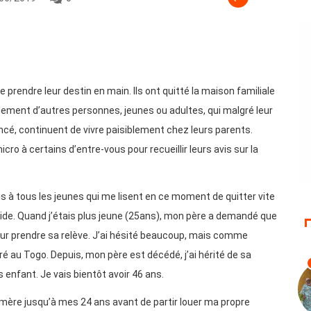
prendre leur destin en main. Ils ont quitté la maison familiale
galement d’autres personnes, jeunes ou adultes, qui malgré leur
ancé, continuent de vivre paisiblement chez leurs parents.
cro à certains d’entre-vous pour recueillir leurs avis sur la
 dis à tous les jeunes qui me lisent en ce moment de quitter vite
 solide. Quand j’étais plus jeune (25ans), mon père a demandé que
pour prendre sa relève. J’ai hésité beaucoup, mais comme
é au Togo. Depuis, mon père est décédé, j’ai hérité de sa
 enfant. Je vais bientôt avoir 46 ans.
a mère jusqu’à mes 24 ans avant de partir louer ma propre