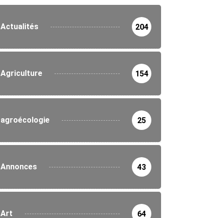
Actualités
204
Agriculture
154
agroécologie
25
Annonces
43
Art
64