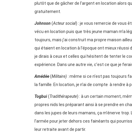
plutôt que de gâcher de l’argent en location alors q
gratuitement.
Johnson
(
Acteur social
) : je vous remercie de vous ê
vécu en location puis que très jeune maman m’a lég
toujours, mais j’ai construit ma propre maison aille
qui étaient en location à l’époque ont mieux réussi da
je dirais à ceux et celles qui hésitent de tenter le co
expérience. Dans une autre vie, c’est ce que je ferai
Amédée
(
Militaire)
: même si ce n’est pas toujours faci
la famille. En location, je n’ai de compte à rendre 
Togbui
(
Tradithérapeute
) : à un certain moment, même
propres nids les préparant ainsi à se prendre en ch
dans les jupes de leurs mamans, ça m’énerve trop
l’armée pour jeter dehors ces fainéants qui pourrisse
leur retraite avant de partir.