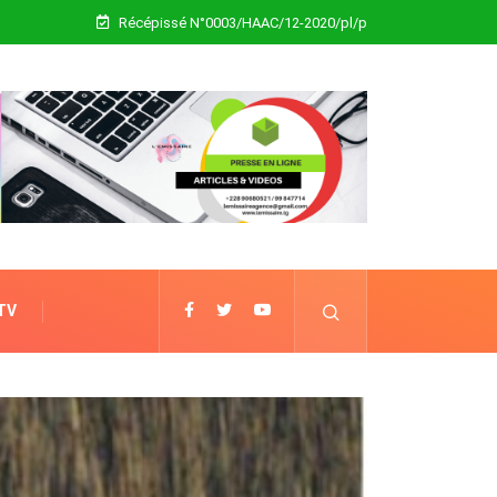
Récépissé N°0003/HAAC/12-2020/pl/p
 TV