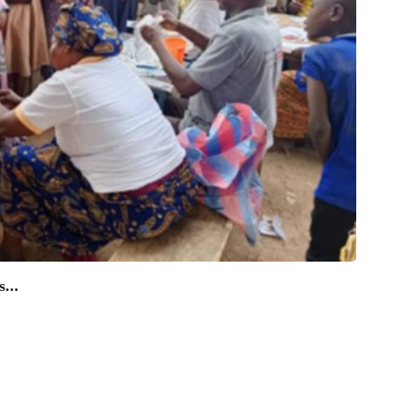
ART
...
Journé
11/1