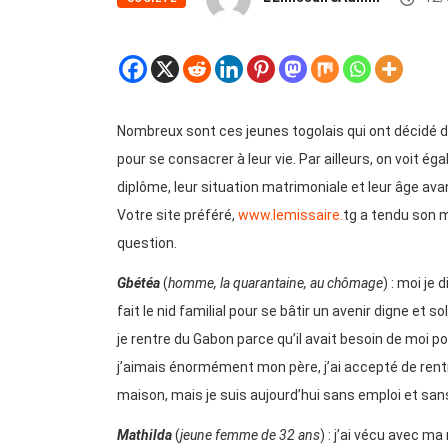
Nombreux sont ces jeunes togolais qui ont décidé de 
pour se consacrer à leur vie. Par ailleurs, on voit é
diplôme, leur situation matrimoniale et leur âge av
Votre site préféré,
www.lemissaire.
tg a tendu son mi
question.
Gbétéa
(
homme, la quarantaine, au chômage
) : moi je
fait le nid familial pour se bâtir un avenir digne et
je rentre du Gabon parce qu’il avait besoin de moi 
j’aimais énormément mon père, j’ai accepté de rentr
maison, mais je suis aujourd’hui sans emploi et sans
Mathilda
(
jeune femme de 32 ans
) : j’ai vécu avec m