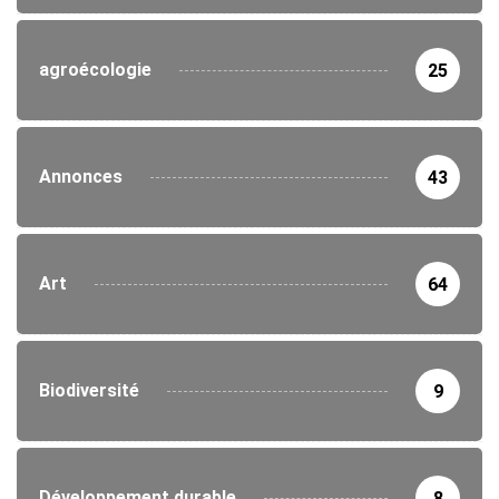
agroécologie
25
Annonces
43
Art
64
Biodiversité
9
Développement durable
8