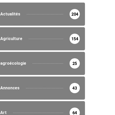
Actualités
204
Agriculture
154
agroécologie
25
Annonces
43
Art
64