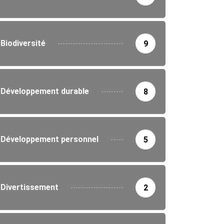
Biodiversité
9
ICULTURE
n des comités de pilotage agricole à...
Développement durable
8
4/2026
Développement personnel
5
Divertissement
2