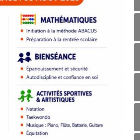
AGR
Réunio
24/0