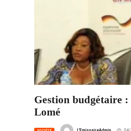
Gestion budgétaire :
Lomé
L'EmissaireAdmin
04/
SOCIÉTÉ