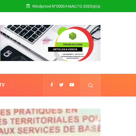
Récépissé N°0003/HAAC/12-2020/pl/p
 TV