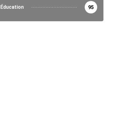
Éducation
95
ONCES