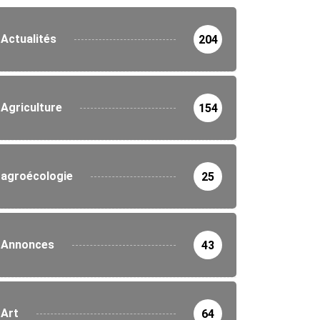
Actualités
204
Agriculture
154
agroécologie
25
Annonces
43
Art
64