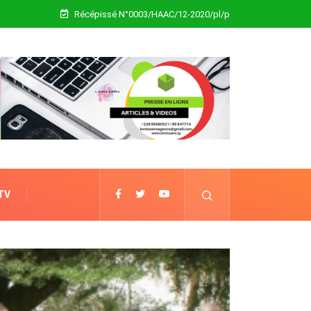
Récépissé N°0003/HAAC/12-2020/pl/p
 TV