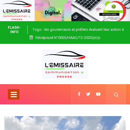
FLASH-
Togo : les gouverneurs et préfets évaluent leur action à
INFO
Récépissé N°0003/HAAC/12-2020/pl/p
Blitta