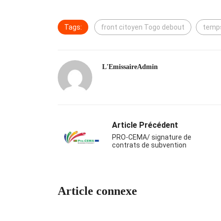
Tags:
front citoyen Togo debout
temp
L'EmissaireAdmin
Article Précédent
PRO-CEMA/ signature de
contrats de subvention
Article connexe