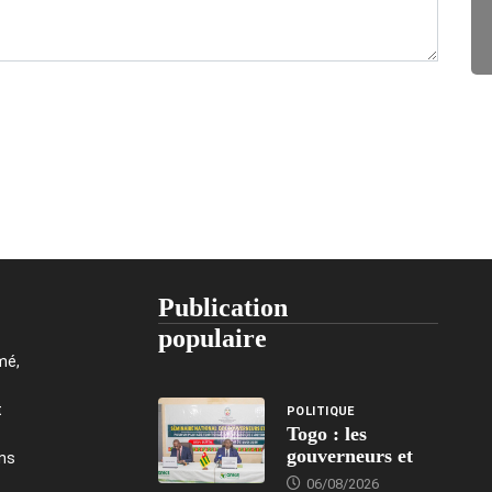
Publication
populaire
mé,
t
POLITIQUE
Togo : les
gouverneurs et
ons
06/08/2026