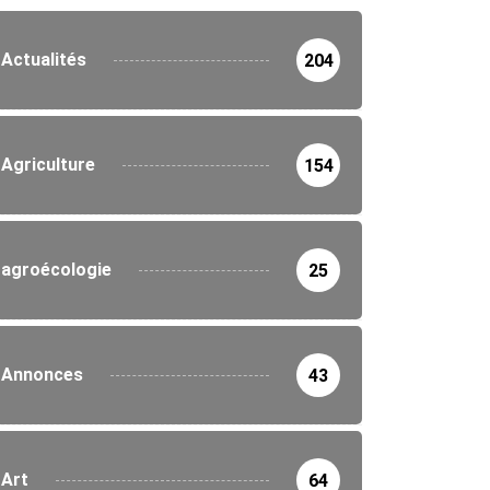
Actualités
204
Agriculture
154
agroécologie
25
Annonces
43
Art
64