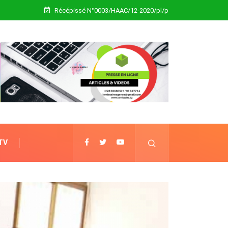
Récépissé N°0003/HAAC/12-2020/pl/p
 TV