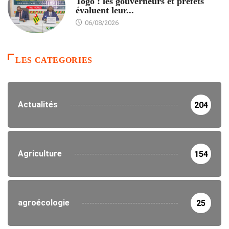
Togo : les gouverneurs et préfets
évaluent leur...
06/08/2026
LES CATEGORIES
Actualités
204
Agriculture
154
agroécologie
25