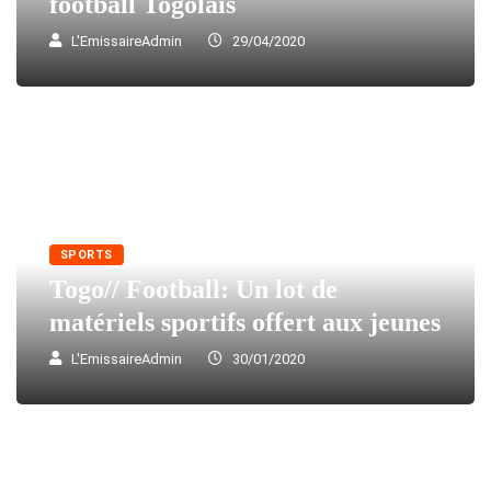
football Togolais
L'EmissaireAdmin
29/04/2020
SPORTS
Togo// Football: Un lot de
matériels sportifs offert aux jeunes
L'EmissaireAdmin
30/01/2020