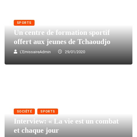
SPORTS
Un centre de formation sportif
offert aux jeunes de Tchaoudjo
L'EmissaireAdmin
29/01/2020
SOCIÉTÉ
SPORTS
Interview: « La vie est un combat
et chaque jour