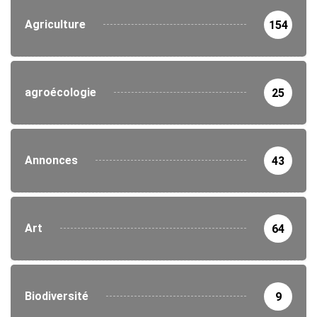
Agriculture
154
agroécologie
25
Annonces
43
Art
64
Biodiversité
9