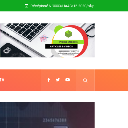
Récépissé N°0003/HAAC/12-2020/pl/p
 TV