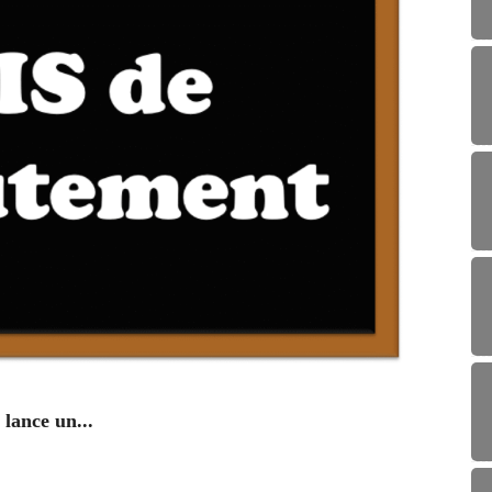
ENV
lance un...
Campag
29/0