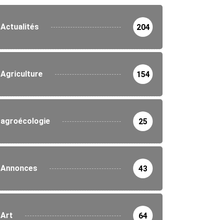
Actualités
204
Agriculture
154
agroécologie
25
Annonces
43
Art
64