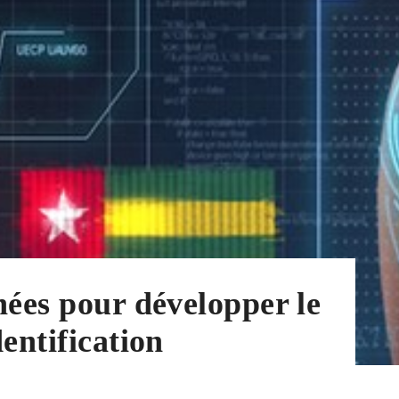
nées pour développer le
entification