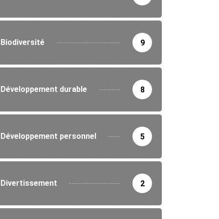
Biodiversité
9
Développement durable
8
Développement personnel
5
IRONNEMENT
Divertissement
2
ne nationale de reboisement au Togo :...
5/2026