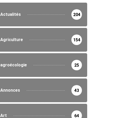
Actualités
204
Agriculture
154
agroécologie
25
Annonces
43
Art
64