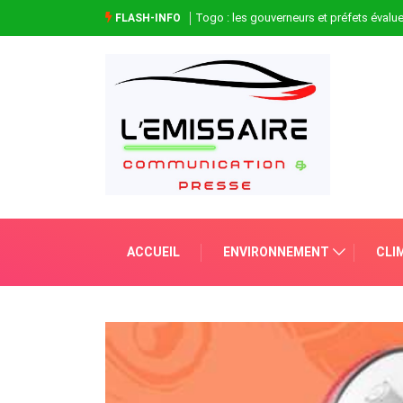
Togo : les gouverneurs et préfets évaluen
FLASH-INFO
ACCUEIL
ENVIRONNEMENT
CLI