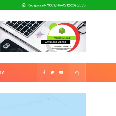
Récépissé N°0003/HAAC/12-2020/pl/p
 TV