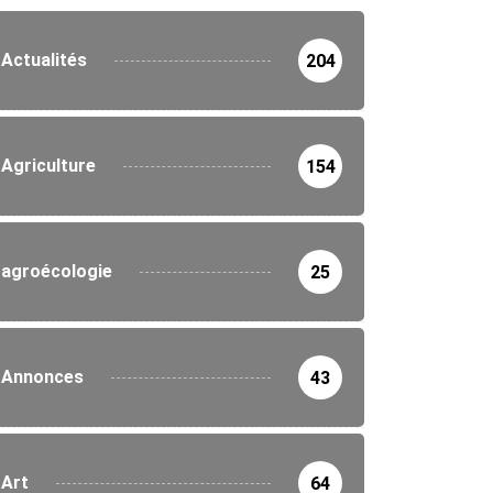
Actualités
204
Agriculture
154
agroécologie
25
Annonces
43
Art
64