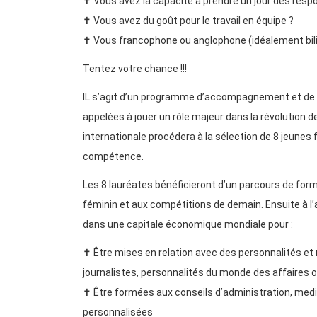
✝️ Vous avez la capacité à prendre un jour des respo
✝️ Vous avez du goût pour le travail en équipe ?
✝️ Vous francophone ou anglophone (idéalement bil
Tentez votre chance !!!
IL s’agit d’un programme d’accompagnement et de 
appelées à jouer un rôle majeur dans la révolution 
internationale procédera à la sélection de 8 jeune
compétence.
Les 8 lauréates bénéficieront d’un parcours de for
féminin et aux compétitions de demain. Ensuite à l’
dans une capitale économique mondiale pour :
✝️ Être mises en relation avec des personnalités et
journalistes, personnalités du monde des affaires o
✝️ Être formées aux conseils d’administration, medi
personnalisées