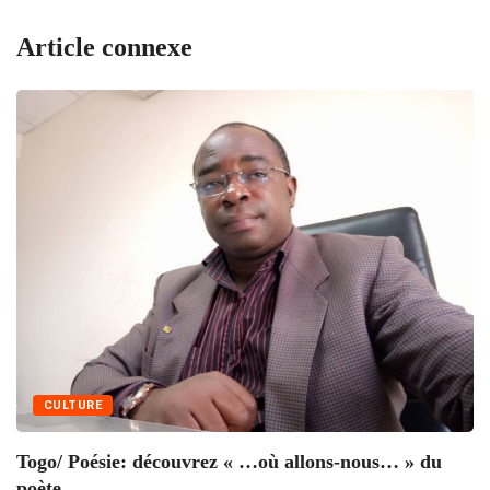
Article connexe
CULTURE
Togo/ Poésie: découvrez « …où allons-nous… » du
T
poète...