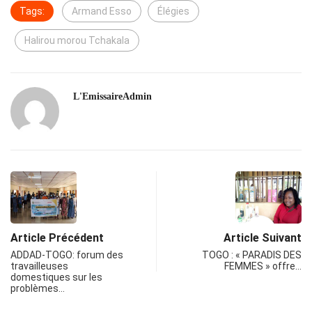
Tags:
Armand Esso
Élégies
Halirou morou Tchakala
L'EmissaireAdmin
Article Précédent
Article Suivant
ADDAD-TOGO: forum des
TOGO : « PARADIS DES
travailleuses
FEMMES » offre…
domestiques sur les
problèmes…