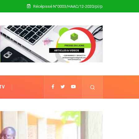
Récépissé N°0003/HAAC/12-2020/pl/p
 TV