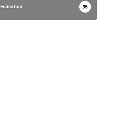
Éducation
95
ITIQUE
 les gouverneurs et préfets évaluent...
8/2026