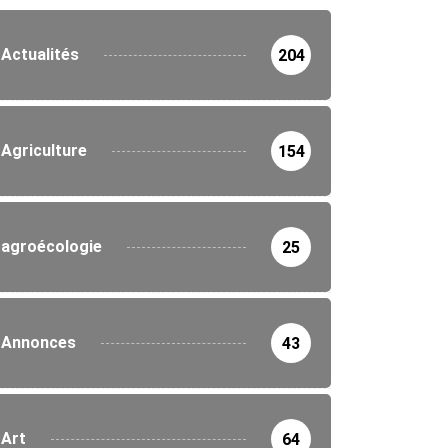
Actualités
204
Agriculture
154
agroécologie
25
Annonces
43
Art
64