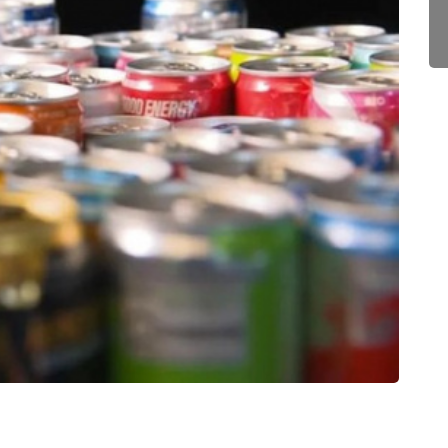
POL
Togo :
06/0