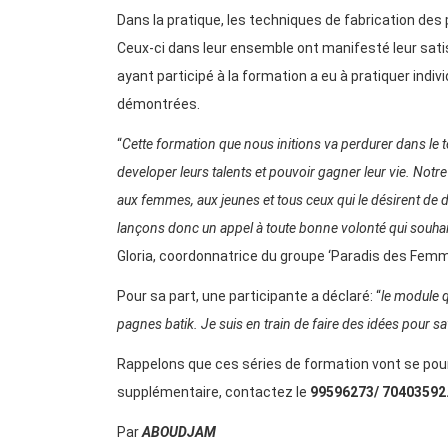
Dans la pratique, les techniques de fabrication des 
Ceux-ci dans leur ensemble ont manifesté leur satis
ayant participé à la formation a eu à pratiquer indi
démontrées.
“
Cette formation que nous initions va perdurer dans le 
developer leurs talents et pouvoir gagner leur vie. Notr
aux femmes, aux jeunes et tous ceux qui le désirent de d
lançons donc un appel à toute bonne volonté qui souhaite
Gloria, coordonnatrice du groupe ‘Paradis des Femm
Pour sa part, une participante a déclaré: “
le module q
pagnes batik. Je suis en train de faire des idées pour
Rappelons que ces séries de formation vont se pour
supplémentaire, contactez le
99596273/ 70403592
Par
ABOUDJAM