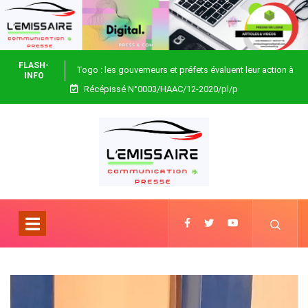
FLASH-
Togo : les gouverneurs et préfets évaluent leur action à
INFO
Récépissé N°0003/HAAC/12-2020/pl/p
Blitta