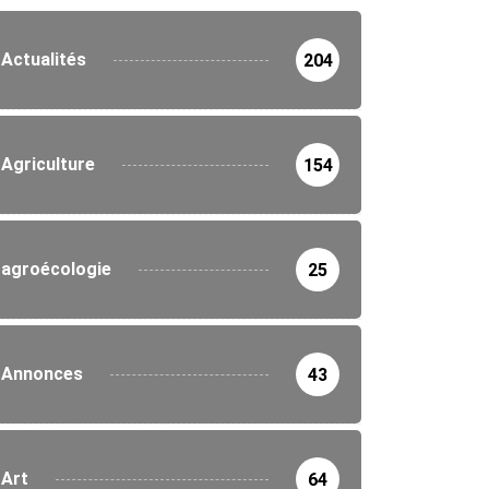
Actualités
204
Agriculture
154
agroécologie
25
Annonces
43
Art
64