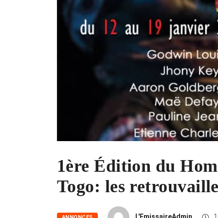
1ère Édition du Home
Togo: les retrouvail
L'EmissaireAdmin
1
ANNONCES