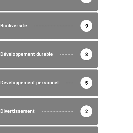
Biodiversité
9
IÉTÉ
Développement durable
8
 lance des ateliers sur la sécurité...
8/2026
Développement personnel
5
Divertissement
2