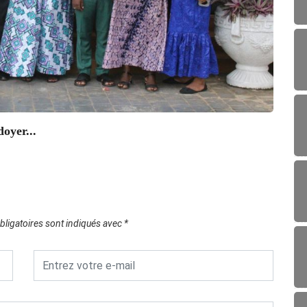
SOC
oyer...
L’IATA
07/0
ligatoires sont indiqués avec
*