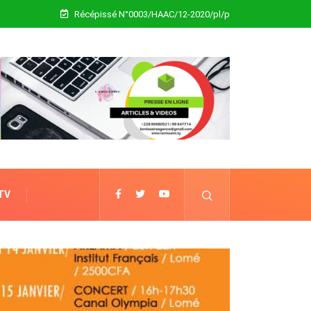
Récépissé N°0003/HAAC/12-2020/pl/p
 TV