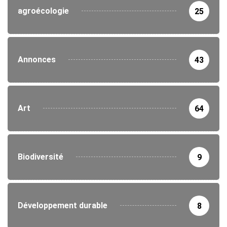
agroécologie
25
Annonces
43
Art
64
Biodiversité
9
Développement durable
8