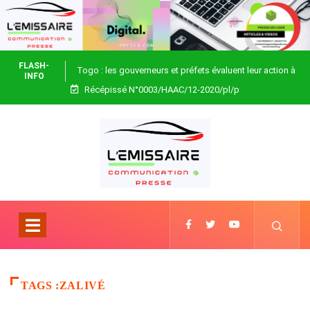
FLASH-
Togo : les gouverneurs et préfets évaluent leur action à
INFO
Récépissé N°0003/HAAC/12-2020/pl/p
Blitta
TAGS :ZALIVÉ