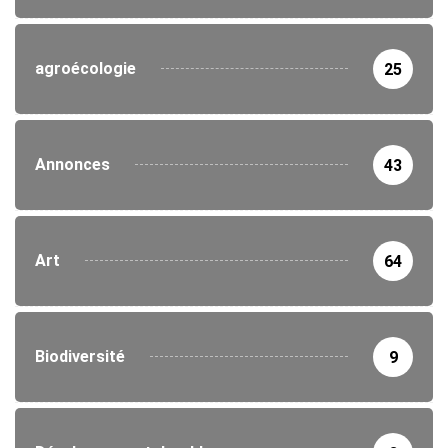
agroécologie
25
Annonces
43
Art
64
Biodiversité
9