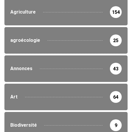
Agriculture
154
agroécologie
25
Annonces
43
Art
64
Biodiversité
9