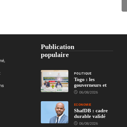
Publication
populaire
mé,
t
POLITIQUE
Togo : les
gouverneurs et
ons
06/08/2026
ECONOMIE
ShafDB : cadre
durable validé
06/08/2026