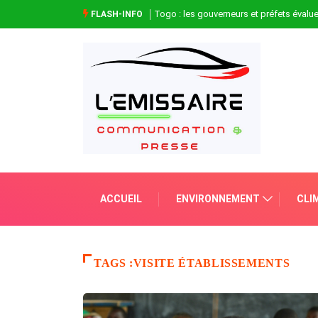
Togo : les gouverneurs et préfets évaluen
FLASH-INFO
ACCUEIL
ENVIRONNEMENT
CLI
TAGS :VISITE ÉTABLISSEMENTS