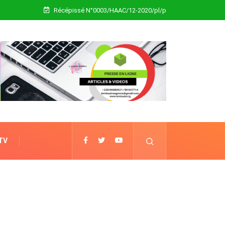
Récépissé N°0003/HAAC/12-2020/pl/p
 TV