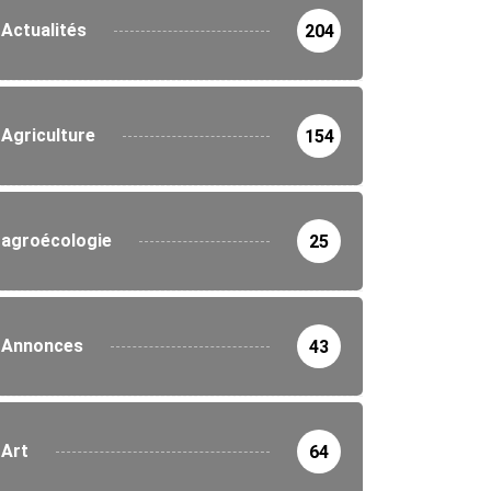
Actualités
204
Agriculture
154
agroécologie
25
Annonces
43
Art
64