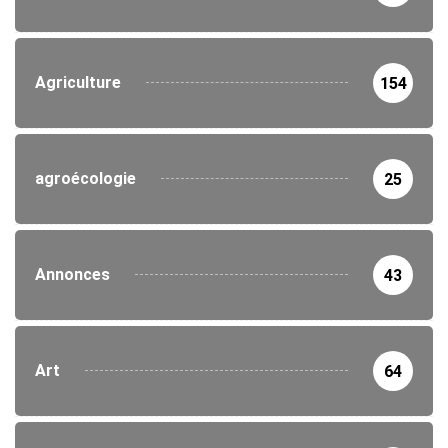
Agriculture
154
agroécologie
25
Annonces
43
Art
64