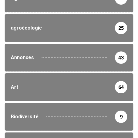
agroécologie
25
Annonces
43
Art
64
Biodiversité
9