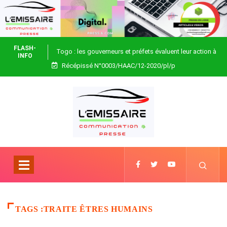
FLASH-
Togo : les gouverneurs et préfets évaluent leur action à
INFO
Récépissé N°0003/HAAC/12-2020/pl/p
Blitta
TAGS :TRAITE ÊTRES HUMAINS