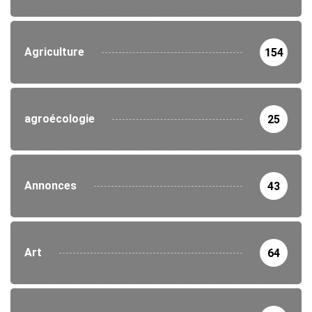
Agriculture
154
agroécologie
25
Annonces
43
Art
64