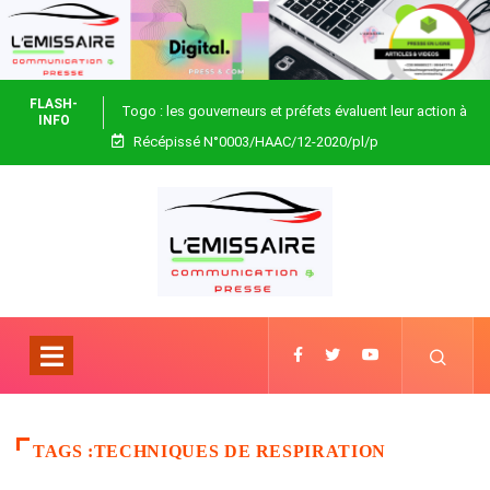
FLASH-
Togo : les gouverneurs et préfets évaluent leur action à
INFO
Récépissé N°0003/HAAC/12-2020/pl/p
Blitta
TAGS :TECHNIQUES DE RESPIRATION