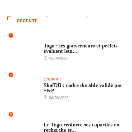
RÉCENTE
1
POLITIQUE
Togo : les gouverneurs et préfets
évaluent leur...
06/08/2026
2
ECONOMIE
ShafDB : cadre durable validé par
S&P
06/08/2026
3
TECH
Le Togo renforce ses capacités en
recherche et...