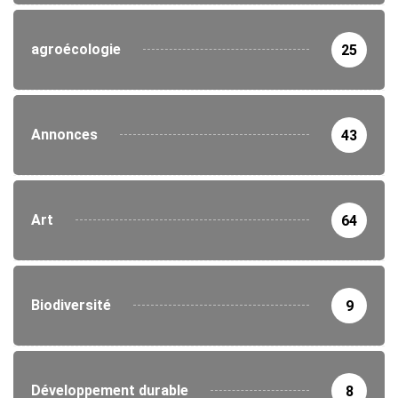
agroécologie
25
Annonces
43
Art
64
Biodiversité
9
Développement durable
8