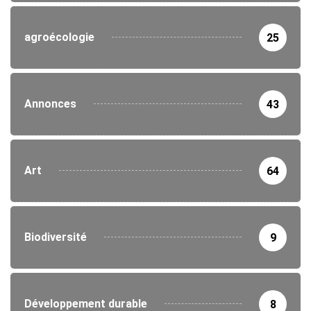
agroécologie
25
Annonces
43
Art
64
Biodiversité
9
Développement durable
8