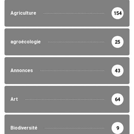
Agriculture
154
agroécologie
25
Annonces
43
Art
64
Biodiversité
9