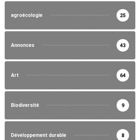
agroécologie
25
Annonces
43
Art
64
Biodiversité
9
Développement durable
8