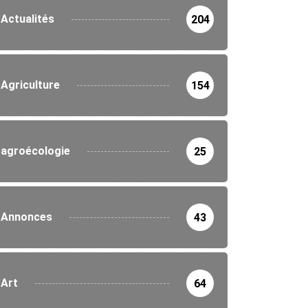
Actualités
204
Agriculture
154
agroécologie
25
Annonces
43
Art
64