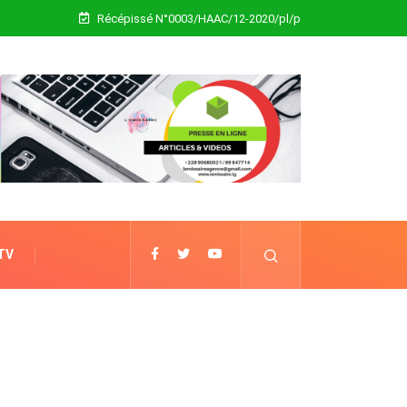
Récépissé N°0003/HAAC/12-2020/pl/p
 TV