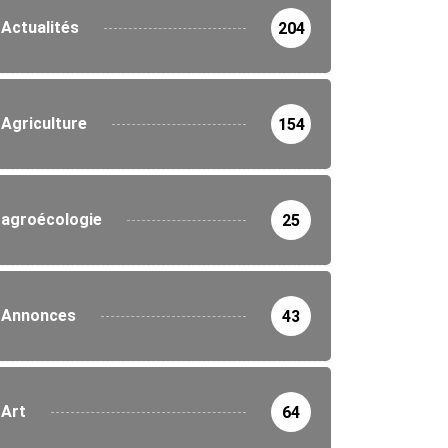
Actualités
204
Agriculture
154
agroécologie
25
Annonces
43
Art
64