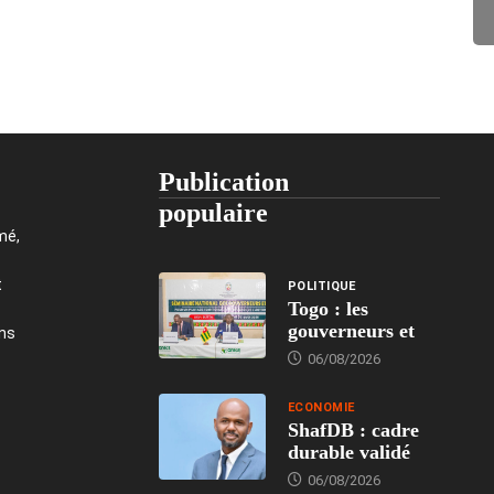
Publication
populaire
mé,
t
POLITIQUE
Togo : les
gouverneurs et
ons
06/08/2026
ECONOMIE
ShafDB : cadre
durable validé
06/08/2026