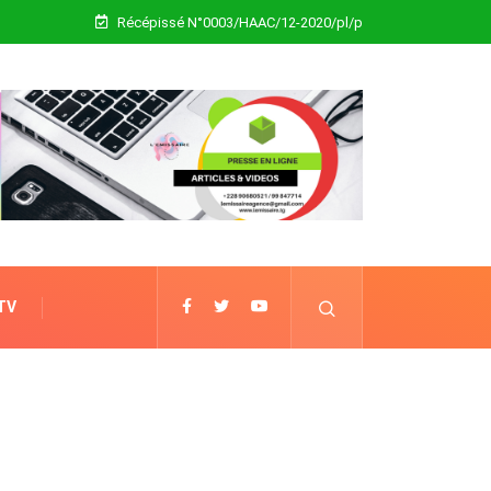
Récépissé N°0003/HAAC/12-2020/pl/p
 TV