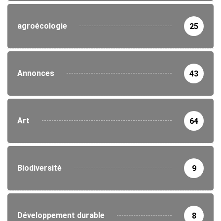
agroécologie
25
Annonces
43
Art
64
Biodiversité
9
Développement durable
8