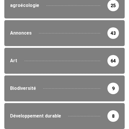
agroécologie
25
Annonces
43
Art
64
Biodiversité
9
Développement durable
8