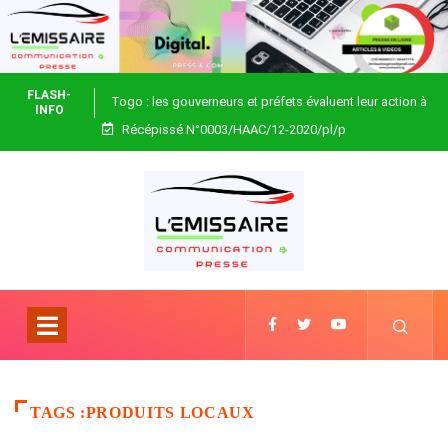
FLASH-
Togo : les gouverneurs et préfets évaluent leur action à
INFO
Récépissé N°0003/HAAC/12-2020/pl/p
Blitta
TAGS :PRODUITS LOCAUX