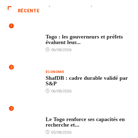
RÉCENTE
1
POLITIQUE
Togo : les gouverneurs et préfets
évaluent leur...
06/08/2026
2
ECONOMIE
ShafDB : cadre durable validé par
S&P
06/08/2026
3
TECH
Le Togo renforce ses capacités en
recherche et...
05/08/2026