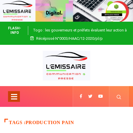
FLASH-
Togo : les gouverneurs et préfets évaluent leur action à
INFO
Récépissé N°0003/HAAC/12-2020/pl/p
Blitta
TAGS :PRODUCTION PAIN