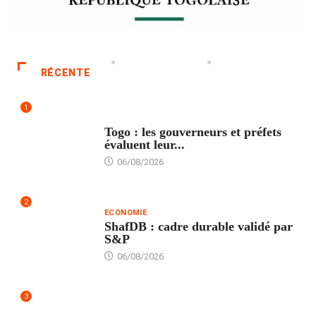
RÉCENTE
1
POLITIQUE
Togo : les gouverneurs et préfets
évaluent leur...
06/08/2026
2
ECONOMIE
ShafDB : cadre durable validé par
S&P
06/08/2026
3
TECH