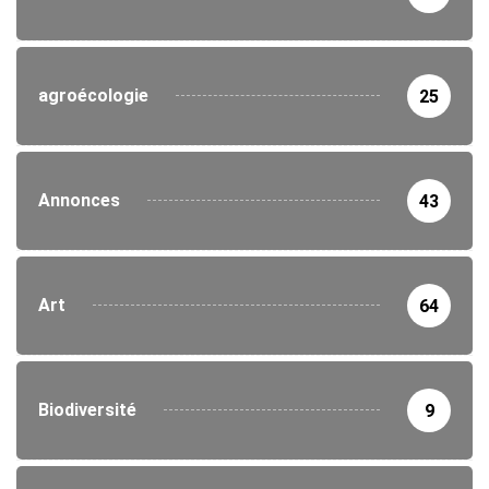
agroécologie
25
Annonces
43
Art
64
Biodiversité
9