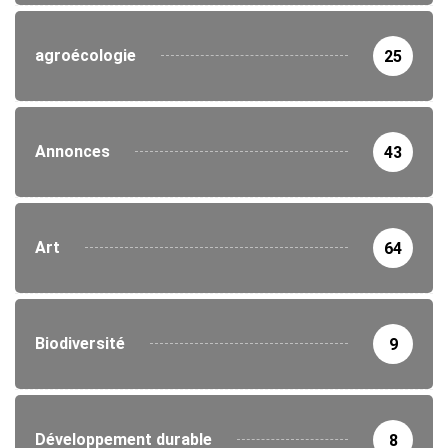
agroécologie
25
Annonces
43
Art
64
Biodiversité
9
Développement durable
8