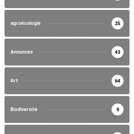
agroécologie
25
Annonces
43
Art
64
Biodiversité
9