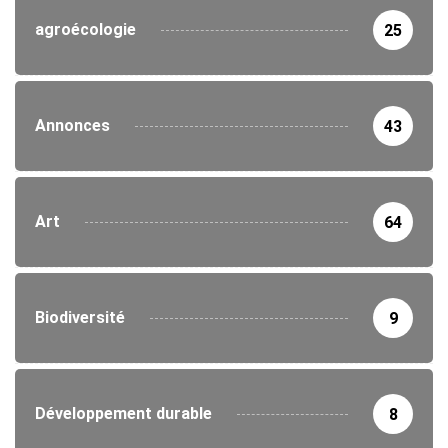
agroécologie
25
Annonces
43
Art
64
Biodiversité
9
Développement durable
8