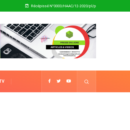
Récépissé N°0003/HAAC/12-2020/pl/p
 TV