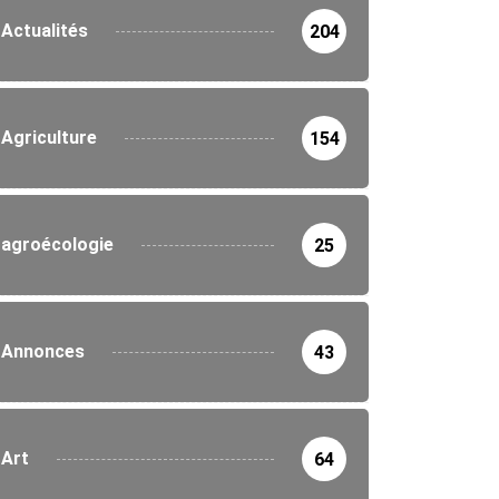
Actualités
204
Agriculture
154
agroécologie
25
Annonces
43
Art
64