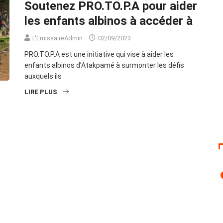
Soutenez PRO.TO.P.A pour aider
les enfants albinos à accéder à
L'EmissaireAdmin
02/09/2023
PRO.TO.P.A est une initiative qui vise à aider les
enfants albinos d’Atakpamé à surmonter les défis
auxquels ils
LIRE PLUS