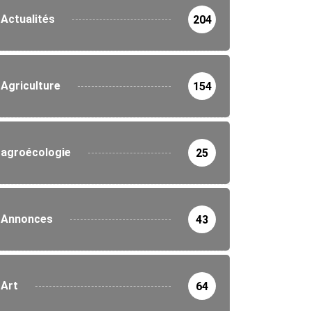
Actualités
204
Agriculture
154
agroécologie
25
Annonces
43
Art
64