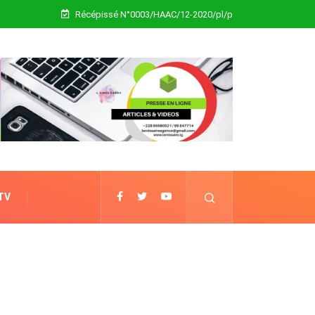
Récépissé N°0003/HAAC/12-2020/pl/p
 TV