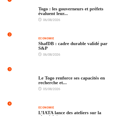
POLITIQUE
Togo : les gouverneurs et préfets
évaluent leur...
06/08/2026
2
ECONOMIE
ShafDB : cadre durable validé par
S&P
06/08/2026
3
TECH
Le Togo renforce ses capacités en
recherche et...
05/08/2026
4
ECONOMIE
L’IATA lance des ateliers sur la