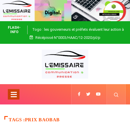
FLASH-
Togo : les gouverneurs et préfets évaluent leur action à
INFO
Récépissé N°0003/HAAC/12-2020/pl/p
Blitta
TAGS :PRIX BAOBAB