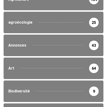
agroécologie
25
Annonces
43
Art
64
Biodiversité
9