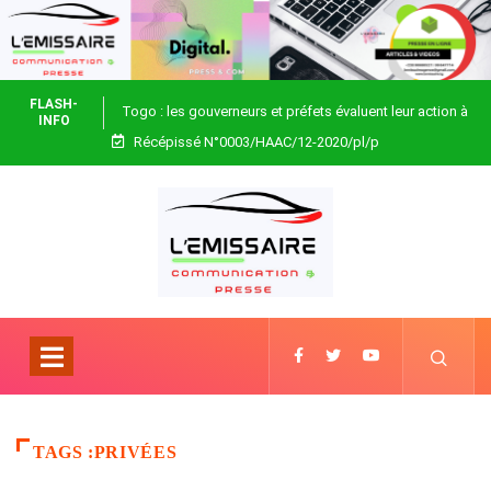
FLASH-
Togo : les gouverneurs et préfets évaluent leur action à
INFO
Récépissé N°0003/HAAC/12-2020/pl/p
Blitta
TAGS :PRIVÉES