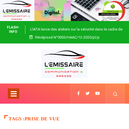
FLASH-
L’IATA lance des ateliers sur la sécurité dans le cadre de
INFO
Récépissé N°0003/HAAC/12-2020/pl/p
Focus Africa
TAGS :PRISE DE VUE