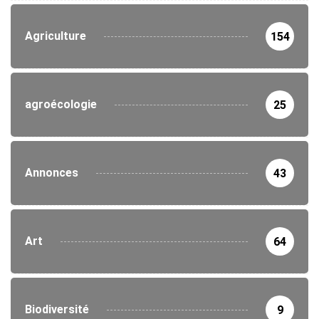
Agriculture
154
agroécologie
25
Annonces
43
Art
64
Biodiversité
9