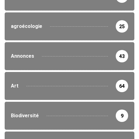
agroécologie
25
Annonces
43
Art
64
Biodiversité
9