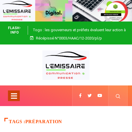
FLASH-
Togo : les gouverneurs et préfets évaluent leur action à
INFO
Récépissé N°0003/HAAC/12-2020/pl/p
Blitta
TAGS :PRÉPARATION