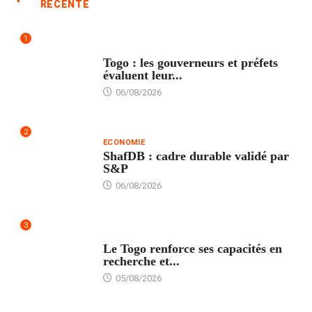
RÉCENTE
1
POLITIQUE
Togo : les gouverneurs et préfets
évaluent leur...
06/08/2026
2
ECONOMIE
ShafDB : cadre durable validé par
S&P
06/08/2026
3
TECH
Le Togo renforce ses capacités en
recherche et...
05/08/2026