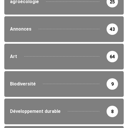
agroécologie
25
Annonces
43
Art
64
Biodiversité
9
Développement durable
8