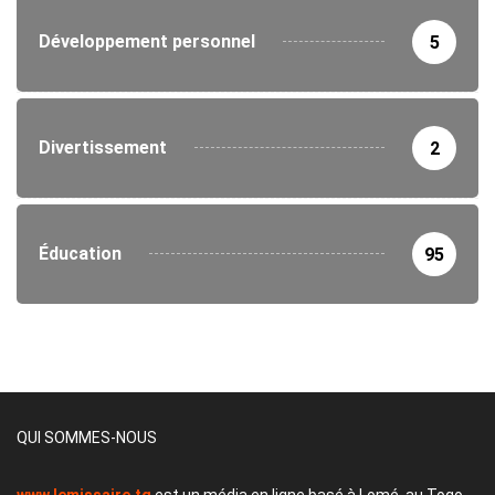
Développement personnel
5
Divertissement
2
Éducation
95
QUI SOMMES-NOUS
www.lemissaire.tg
est un média en ligne basé à Lomé, au Togo,