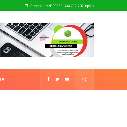
Récépissé N°0003/HAAC/12-2020/pl/p
 TV