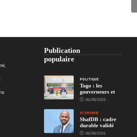
Publication
populaire
mé,
t
POLITIQUE
Togo : les
gouverneurs et
ons
06/08/2026
ECONOMIE
ShafDB : cadre
durable validé
06/08/2026