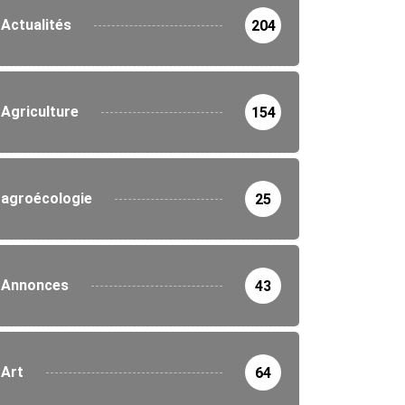
Actualités
204
Agriculture
154
agroécologie
25
Annonces
43
Art
64